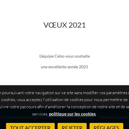
VŒUX 2021
L’équipe Celso vous souhaite
une excellente année 2021
 poursuivant votre navigation sur ce site sans modifier vos paramètres
cookies, vous acceptez l'utilisation de cookies pour nous permettre de
uivre votre parcours afin d'améliorer la conception de notre site et de s
services.
politique sur les cookies
.
 Environnemental et Sociétal
Archives actualités
Mentions légales
TOUT ACCEPTER
REJETER
RÉGLAGES